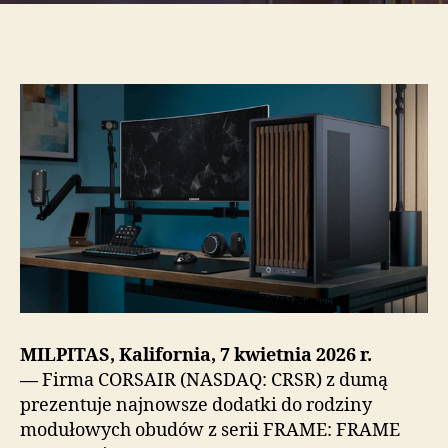
i
FRAME
4000D
WOOD
RS
MILPITAS, Kalifornia, 7 kwietnia 2026 r.
—
Firma CORSAIR (NASDAQ: CRSR) z dumą
prezentuje najnowsze dodatki do rodziny
modułowych obudów z serii FRAME: FRAME