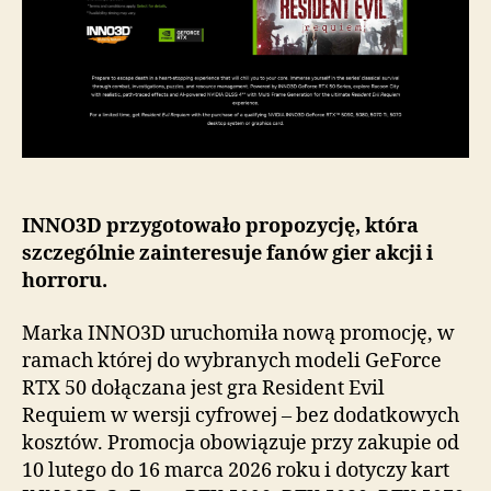
się
z
koszmarem
w
Resident
Evil
Requiem
INNO3D przygotowało propozycję, która
szczególnie zainteresuje fanów gier akcji i
horroru.
Marka INNO3D uruchomiła nową promocję, w
ramach której do wybranych modeli GeForce
RTX 50 dołączana jest gra Resident Evil
Requiem w wersji cyfrowej – bez dodatkowych
kosztów. Promocja obowiązuje przy zakupie od
10 lutego do 16 marca 2026 roku i dotyczy kart