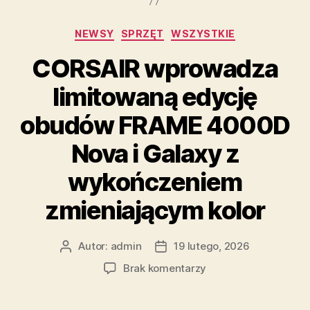
Kategorie
NEWSY
SPRZĘT
WSZYSTKIE
CORSAIR wprowadza
limitowaną edycję
obudów FRAME 4000D
Nova i Galaxy z
wykończeniem
zmieniającym kolor
Autor:
admin
19 lutego, 2026
Autor
Data
wpisu
wpisu
do
Brak komentarzy
CORSAIR
wprowadza