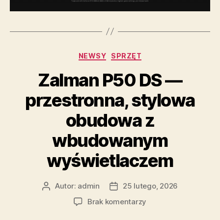
Kategorie
NEWSY
SPRZĘT
Zalman P50 DS —
przestronna, stylowa
obudowa z
wbudowanym
wyświetlaczem
Autor:
admin
25 lutego, 2026
Autor
Data
wpisu
wpisu
do
Brak komentarzy
Zalman