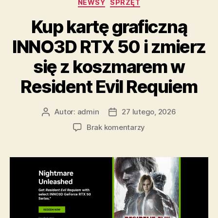
Kategorie
NEWSY
SPRZĘT
Kup kartę graficzną
INNO3D RTX 50 i zmierz
się z koszmarem w
Resident Evil Requiem
Autor:
admin
27 lutego, 2026
Autor
Data
wpisu
wpisu
do
Brak komentarzy
Kup
kartę
graficzną
INNO3D
RTX
50
i
zmierz