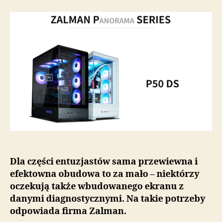
P50
DS
—
przestronna,
stylowa
obudowa
z
wbudowanym
wyświetlaczem
Dla części entuzjastów sama przewiewna i
efektowna obudowa to za mało – niektórzy
oczekują także wbudowanego ekranu z
danymi diagnostycznymi. Na takie potrzeby
odpowiada firma Zalman.