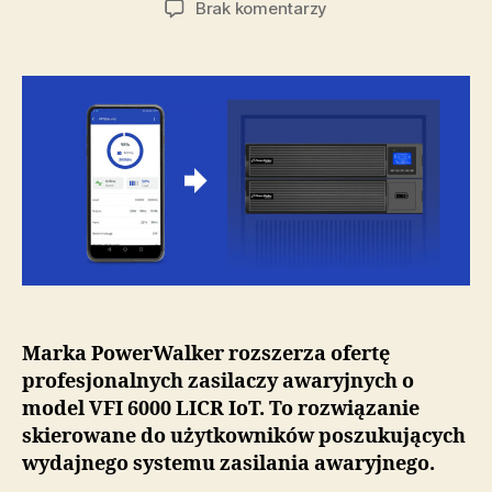
do
Brak komentarzy
PowerWalker
VFI
6000
LICR
IoT
—
wydajny
UPS
rackowy
już
dostępny
Marka PowerWalker rozszerza ofertę
profesjonalnych zasilaczy awaryjnych o
model VFI 6000 LICR IoT. To rozwiązanie
skierowane do użytkowników poszukujących
wydajnego systemu zasilania awaryjnego.