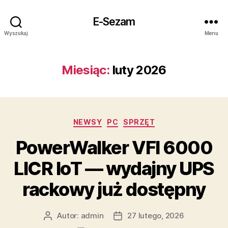
E-Sezam
Wyszukaj
Menu
Miesiąc:
luty 2026
Kategorie
NEWSY
PC
SPRZĘT
PowerWalker VFI 6000
LICR IoT — wydajny UPS
rackowy już dostępny
Autor:
admin
27 lutego, 2026
Autor
Data
wpisu
wpisu