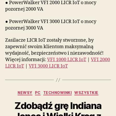
● PowerWalker VFI 2000 LICR IoT o mocy
pozornej 2000 VA
● PowerWalker VFI 3000 LICR IoT o mocy
pozornej 3000 VA
Zasilacze LICR IoT zostały stworzone, by
zapewnić swoim klientom maksymalną
wydajność, bezpieczeństwo i niezawodność!
Więcej informacji:
VFI 1000 LICR IoT
|
VFI 2000
LICR IoT
|
VFI 3000 LICR IoT
Kategorie
NEWSY
PC
TECHNOWINKI
WSZYSTKIE
Zdobądź grę Indiana