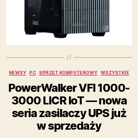
Kategorie
NEWSY
PC
SPRZĘT KOMPUTEROWY
WSZYSTKIE
PowerWalker VFI 1000-
3000 LICR IoT — nowa
seria zasilaczy UPS już
w sprzedaży