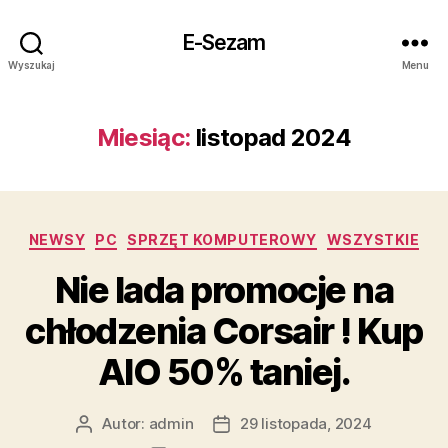
E-Sezam
Wyszukaj
Menu
Miesiąc:
listopad 2024
Kategorie
NEWSY
PC
SPRZĘT KOMPUTEROWY
WSZYSTKIE
Nie lada promocje na
chłodzenia Corsair ! Kup
AIO 50% taniej.
Autor:
admin
29 listopada, 2024
Autor
Data
wpisu
wpisu