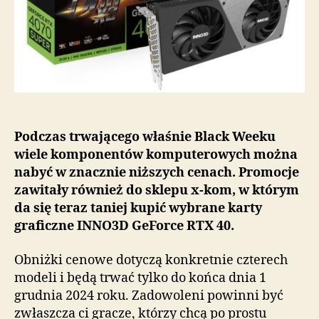
w
sklepie
x-
kom!
Podczas trwającego właśnie Black Weeku
wiele komponentów komputerowych można
nabyć w znacznie niższych cenach. Promocje
zawitały również do sklepu x-kom, w którym
da się teraz taniej kupić wybrane karty
graficzne INNO3D GeForce RTX 40.
Obniżki cenowe dotyczą konkretnie czterech
modeli i będą trwać tylko do końca dnia 1
grudnia 2024 roku. Zadowoleni powinni być
zwłaszcza ci gracze, którzy chcą po prostu