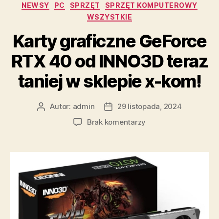
Kategorie
NEWSY
PC
SPRZĘT
SPRZĘT KOMPUTEROWY
WSZYSTKIE
Karty graficzne GeForce
RTX 40 od INNO3D teraz
taniej w sklepie x-kom!
Autor:
admin
29 listopada, 2024
Autor
Data
wpisu
wpisu
do
Brak komentarzy
Karty
graficzne
GeForce
RTX
40
od
INNO3D
teraz
taniej