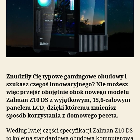
calowym
panelem
LCD
trafił
już
do
sprzedaży
Znudziły Cię typowe gamingowe obudowy i
szukasz czegoś innowacyjnego? Nie możesz
więc przejść obojętnie obok nowego modelu
Zalman Z10 DS z wyjątkowym, 15,6-calowym
panelem LCD, dzięki któremu zmienisz
sposób korzystania z domowego peceta.
Według lwiej części specyfikacji Zalman Z10 DS
to kolejna standardowa obudowa komputerowa