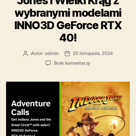
Jones i Wielki Krąg z
wybranymi modelami
INNO3D GeForce RTX
40!
Autor:
admin
25 listopada, 2024
Autor
Data
wpisu
wpisu
do
Brak komentarzy
Zdobądź
grę
Indiana
Jones
i
Wielki
Krąg
z
wybranymi
modelami