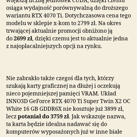
większą liczbą jednostek CUDA, dzięki czemu
osiąga wydajność porównywalną do droższego
wariantu RTX 4070 Ti. Dotychczasowa cena tego
modelu w sklepie x-kom to 2799 zł. Na okres
trwającej aktualnie promocji obniżono ją
do
2699 zł
, dzięki czemu jest to aktualnie jedna
z najopłacalniejszych opcji na rynku.
Nie zabrakło także czegoś dla tych, którzy
szukają karty graficznej na dłużej i oczekują
nieco pojemniejszej pamięci VRAM. Układ
INNO3D GeForce RTX 4070 Ti Super Twin X2 OC
White 16 GB GDDR6X nie kosztuje już 3899 zł,
lecz
potaniał do 3759 zł
. Jak wskazuje nazwa,
ta karta będzie idealna nadawać się do
komputerów wyposażonych już w inne białe