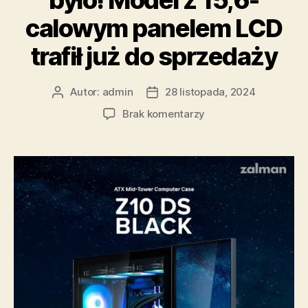
calowym panelem LCD
trafił już do sprzedaży
Autor:
admin
28 listopada, 2024
Autor
Data
wpisu
wpisu
do
Brak komentarzy
Zalman
Z10
DS
–
takiej
obudowy
jeszcze
nie
było!
Model
z
15,6-