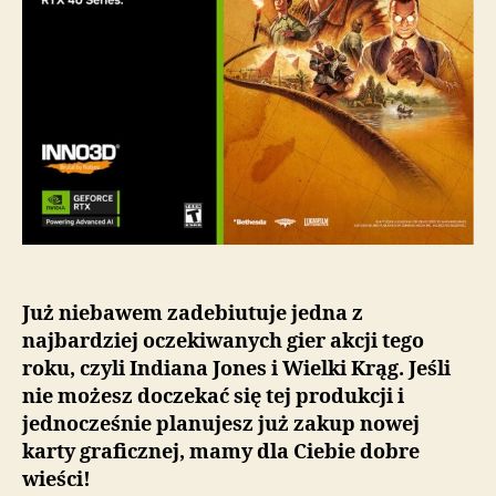
INNO3D
GeForce
RTX
40!
Już niebawem zadebiutuje jedna z
najbardziej oczekiwanych gier akcji tego
roku, czyli Indiana Jones i Wielki Krąg. Jeśli
nie możesz doczekać się tej produkcji i
jednocześnie planujesz już zakup nowej
karty graficznej, mamy dla Ciebie dobre
wieści!