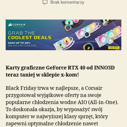
do
Brak komentarzy
Nie
lada
promocje
na
chłodzenia
Corsair
!
Kup
AIO
50%
Karty graficzne GeForce RTX 40 od INNO3D
taniej.
teraz taniej w sklepie x-kom!
Black Friday trwa w najlepsze, a Corsair
przygotował wyjątkowe oferty na swoje
popularne chłodzenia wodne AIO (All-in-One).
To doskonała okazja, by wyposażyć swój
komputer w najwyższej klasy sprzęt, który
zapewni optymalne chłodzenie nawet