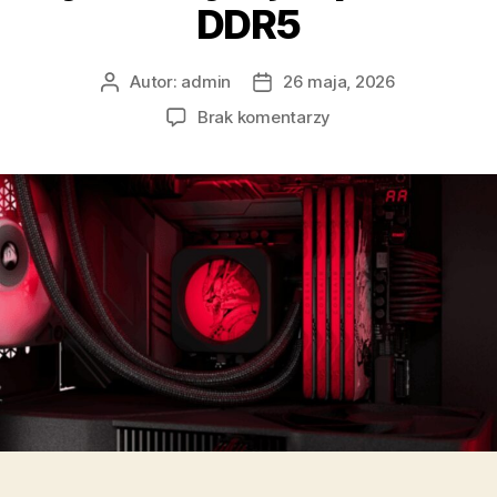
DDR5
Autor:
admin
26 maja, 2026
Autor
Data
wpisu
wpisu
do
Brak komentarzy
CORSAIR
prezentuje
kolekcjonerską
serię
pamięci
SHUGO
DDR5.
Opatentowana,
innowacyjna
konstrukcja
i
wysokowydajna
pamięć
DDR5